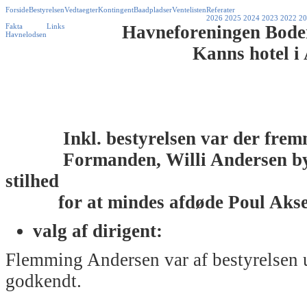
Forside
Bestyrelsen
Vedtaegter
Kontingent
Baadpladser
Ventelisten
Referater
2026
2025
2024
2023
2022
20
Fakta
Links
Havneforeningen Bodernes
Havnelodsen
Kanns hotel i Aaki
Inkl. bestyrelsen var der fremm
Formanden, Willi Andersen byde
stilhed
for at mindes afdøde Poul Akse
valg af dirigent:
Flemming Andersen var af bestyrelsen 
godkendt.