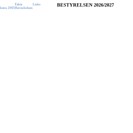
Fakta
Links
BESTYRELSEN 2026/2027
kstra
2005
Havnelodsen