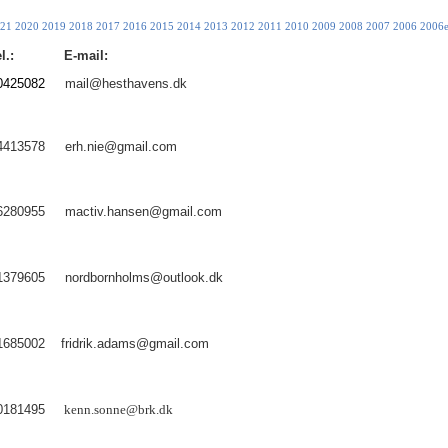
21
2020
2019
2018
2017
2016
2015
2014
2013
2012
2011
2010
2009
2008
2007
2006
2006e
l.:
E-mail:
425082
mail@hesthavens.dk
413578
erh.nie@gmail.com
6280955
mactiv.hansen@gmail.com
379605
nordbornholms@outlook.dk
685002
fridrik.adams@gmail.com
181495
kenn.sonne@brk.dk