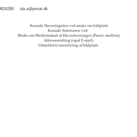
824290
ida.a@privat.dk
Kontakt Havnefogeden ved
ønske om bådplads
Kontakt Sekretæren ved:
Ønske om Medlemsskab af Havneforeningen (Passiv medlem)
Adresseændring (også E-mail)
Udmeldelse/annullering af bådplads